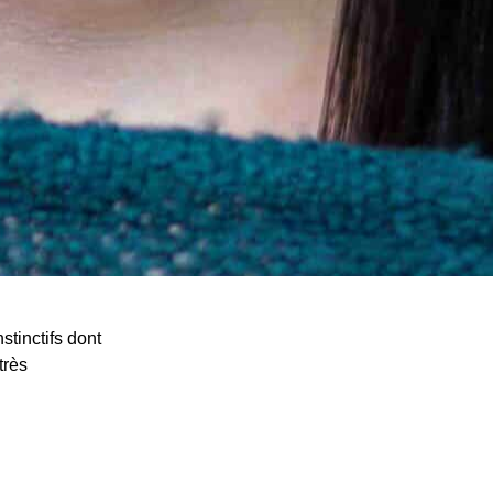
tinctifs dont
très