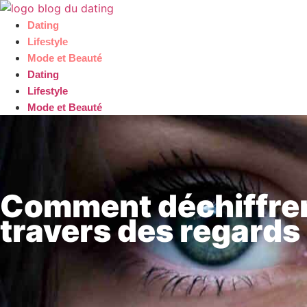
Aller
au
Dating
contenu
Lifestyle
Mode et Beauté
Dating
Lifestyle
Mode et Beauté
Comment déchiffrer 
travers des regards