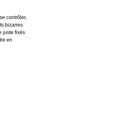
e contrôler,
s bizarres
 juste fixés
re en