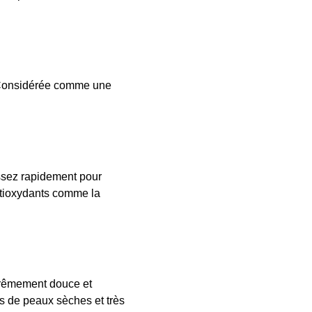
 Considérée comme une
assez rapidement pour
ntioxydants comme la
xtrêmement douce et
es de peaux sèches et très