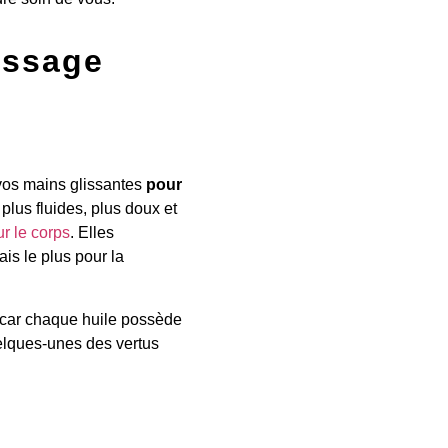
assage
 vos mains glissantes
pour
lus fluides, plus doux et
r le corps
. Elles
is le plus pour la
 car chaque huile possède
uelques-unes des vertus