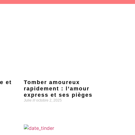
e et
Tomber amoureux
rapidement : l’amour
express et ses pièges
Julie
octobre 2, 2025
Lire la suite »