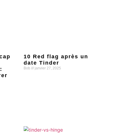
 cap
10 Red flag après un
date Tinder
:
Bob
janvier 27, 2025
rer
Lire la suite »