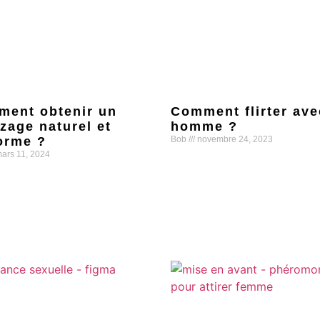
ent obtenir un
Comment flirter ave
zage naturel et
homme ?
orme ?
Bob
novembre 24, 2023
ars 11, 2024
Lire la suite »
uite »