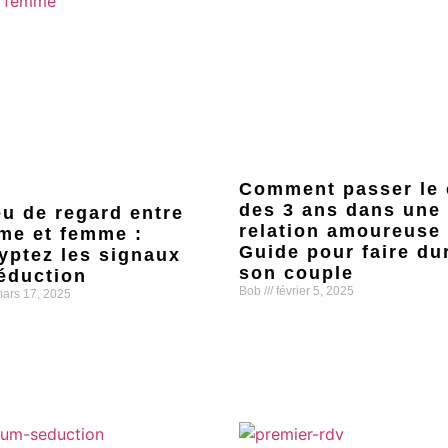
Comment passer le
des 3 ans dans une
eu de regard entre
relation amoureuse 
e et femme :
Guide pour faire du
yptez les signaux
son couple
éduction
Bob
février 5, 2025
ars 17, 2025
Lire la suite »
uite »