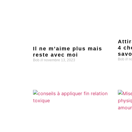
Atti
4 ch
Il ne m’aime plus mais
savo
reste avec moi
Bob
no
Bob
novembre 13, 2023
Lire la s
Lire la suite »