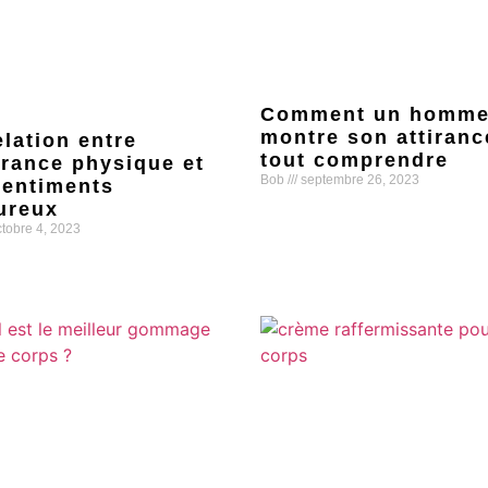
Comment un homm
montre son attiranc
elation entre
tout comprendre
tirance physique et
Bob
septembre 26, 2023
sentiments
ureux
Lire la suite »
tobre 4, 2023
uite »