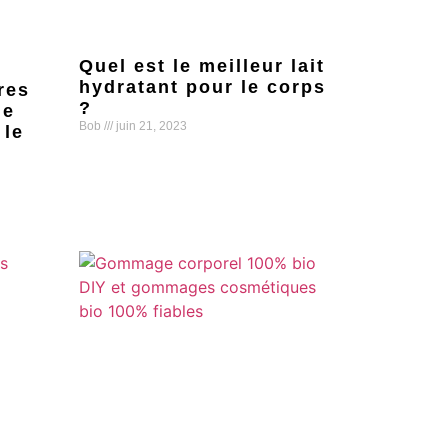
Quel est le meilleur lait
hydratant pour le corps
res
?
me
Bob
juin 21, 2023
 le
Lire la suite »