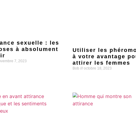
rance sexuelle : les
oses à absolument
Utiliser les phérom
ir
à votre avantage po
vembre 7, 2023
attirer les femmes
Bob
octobre 18, 2023
uite »
Lire la suite »