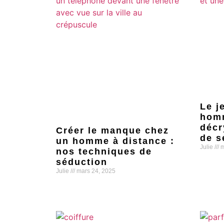
Le j
homm
décr
Créer le manque chez
de s
un homme à distance :
Julie
m
nos techniques de
séduction
Lire la s
Julie
mars 24, 2025
Lire la suite »