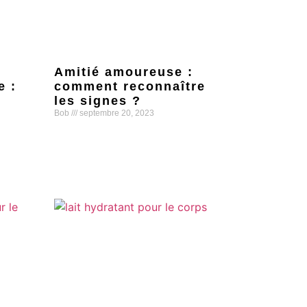
e
Amitié amoureuse :
e :
comment reconnaître
les signes ?
Bob
septembre 20, 2023
Lire la suite »