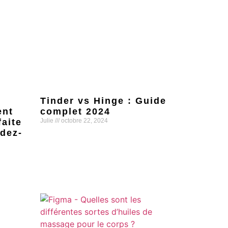
Tinder vs Hinge : Guide
ent
complet 2024
faite
Julie
octobre 22, 2024
dez-
Lire la suite »