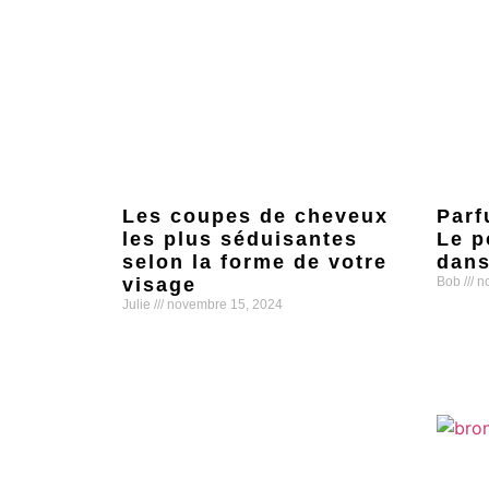
Les coupes de cheveux
Parf
les plus séduisantes
Le p
selon la forme de votre
dans
visage
Bob
no
Julie
novembre 15, 2024
Lire la s
Lire la suite »