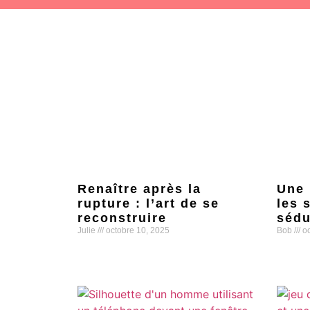
Renaître après la
Une 
rupture : l’art de se
les 
reconstruire
sédu
Julie
octobre 10, 2025
Bob
oc
Lire la suite »
Lire la s