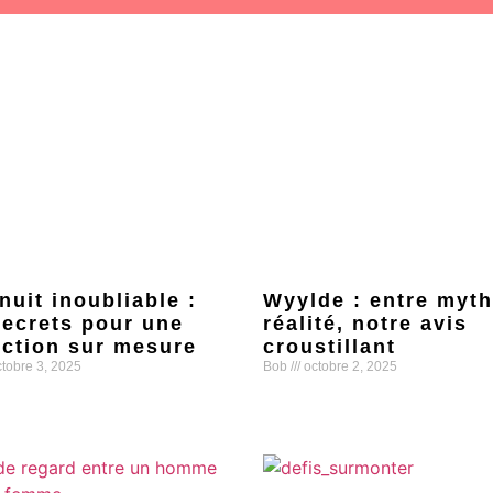
nuit inoubliable :
Wyylde : entre myth
secrets pour une
réalité, notre avis
ction sur mesure
croustillant
tobre 3, 2025
Bob
octobre 2, 2025
uite »
Lire la suite »