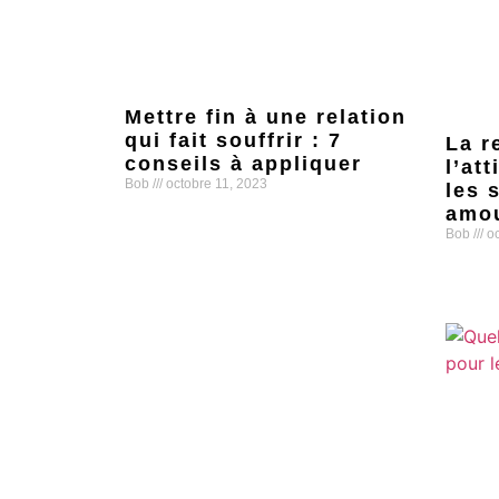
Mettre fin à une relation
qui fait souffrir : 7
La r
conseils à appliquer
l’at
Bob
octobre 11, 2023
les 
amo
Lire la suite »
Bob
oc
Lire la s