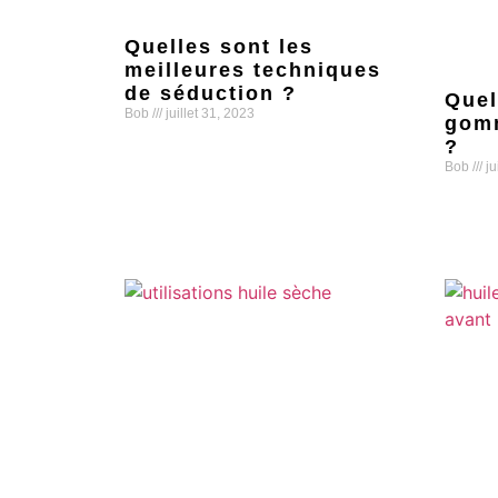
Quelles sont les
meilleures techniques
de séduction ?
Quel
Bob
juillet 31, 2023
gomm
?
Lire la suite »
Bob
ju
Lire la s