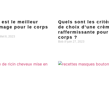
 est le meilleur
Quels sont les critè
age pour le corps
de choix d’une crè
raffermissante pour
illet 6, 2023
corps ?
Bob
juin 27, 2023
uite »
Lire la suite »