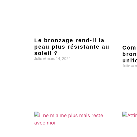
Le bronzage rend-il la
peau plus résistante au
Comm
soleil ?
bron
Julie
mars 14, 2024
unif
Julie
m
Lire la suite »
Lire la s