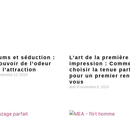
ums et séduction :
L’art de la première
ouvoir de l’odeur
impression : Comm
 l’attraction
choisir la tenue par
vembre 12, 2024
pour un premier ren
vous
uite »
Bob
novembre 6, 2024
Lire la suite »